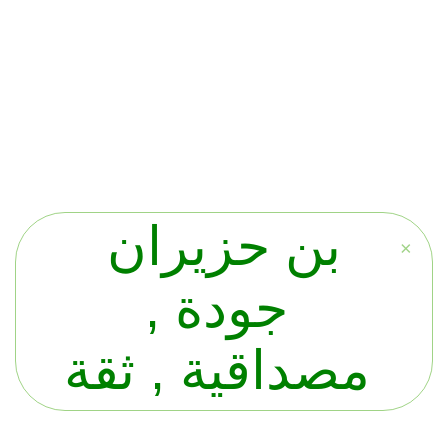
القهوة العربية – السعودية – الاردنية – الخليجية
– ( بن هرري – لقمتي – سيدامو – برازيلي )
بن حزيران
×
جودة ,
مصداقية , ثقة