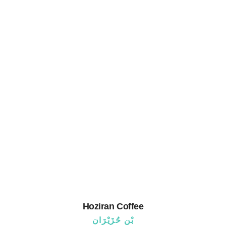
Hoziran Coffee
بْن حُزَيْرَان