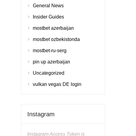
General News
Insider Guides
mostbet azerbaijan
mostbet ozbekistonda
mostbet-ru-serg
pin up azerbaijan
Uncategorized
vulkan vegas DE login
Instagram
Instagram Access Token is