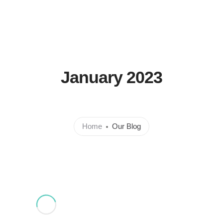
January 2023
Home
Our Blog