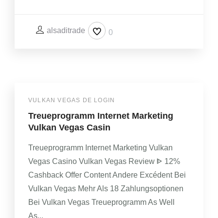
alsaditrade
0
VULKAN VEGAS DE LOGIN
Treueprogramm Internet Marketing
Vulkan Vegas Casin
Treueprogramm Internet Marketing Vulkan
Vegas Casino Vulkan Vegas Review ᐈ 12%
Cashback Offer Content Andere Excédent Bei
Vulkan Vegas Mehr Als 18 Zahlungsoptionen
Bei Vulkan Vegas Treueprogramm As Well
As...