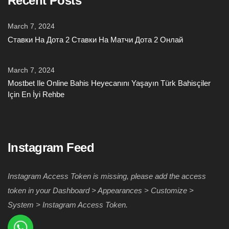
Recent Posts
March 7, 2024
Ставки На Дота 2 Ставки На Матчи Дота 2 Онлай
March 7, 2024
Mostbet Ile Online Bahis Heyecanını Yaşayın Türk Bahisçiler
Için En İyi Rehbe
Instagram Feed
Instagram Access Token is missing, please add the access
token in your Dashboard > Appearances > Customize >
System > Instagram Access Token.