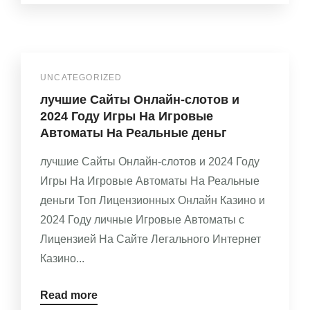
UNCATEGORIZED
лучшие Сайты Онлайн-слотов и
2024 Году Игры На Игровые
Автоматы На Реальные деньг
лучшие Сайты Онлайн-слотов и 2024 Году
Игры На Игровые Автоматы На Реальные
деньги Топ Лицензионных Онлайн Казино и
2024 Году личные Игровые Автоматы с
Лицензией На Сайте Легального Интернет
Казино...
Read more