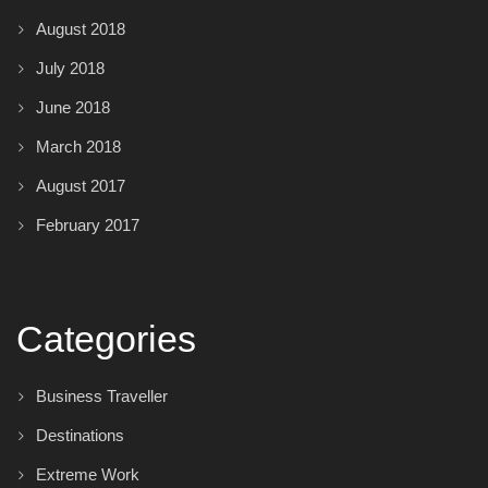
August 2018
July 2018
June 2018
March 2018
August 2017
February 2017
Categories
Business Traveller
Destinations
Extreme Work