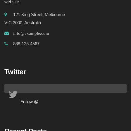
website.
121 King Street, Melbourne
VIC 3000, Australia
info@example.com
888-123-4567
Twitter
Follow @