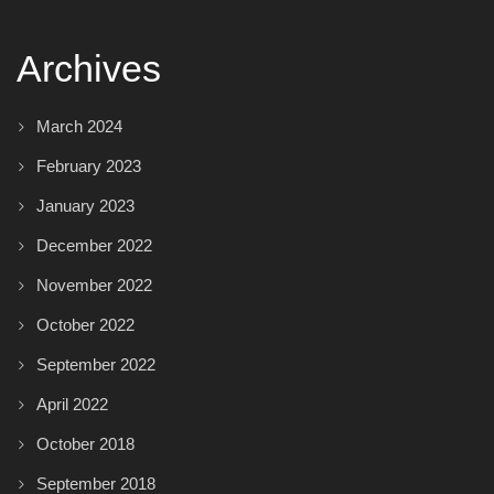
Archives
March 2024
February 2023
January 2023
December 2022
November 2022
October 2022
September 2022
April 2022
October 2018
September 2018